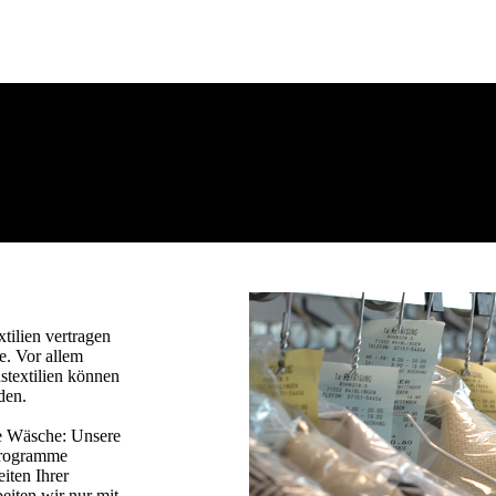
tilien vertragen
. Vor allem
stextilien können
den.
re Wäsche: Unsere
hprogramme
iten Ihrer
beiten wir nur mit