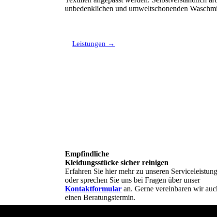
unbedenklichen und umweltschonenden Waschmit
Sehen Sie hier, welche Kleidungsstücke wir für 
Leistungen →
Empfindliche
Kleidungsstücke sicher reinigen
Erfahren Sie hier mehr zu unseren Serviceleistun
oder sprechen Sie uns bei Fragen über unser
Kontaktformular
an. Gerne vereinbaren wir auc
einen Beratungstermin.
Wir freuen uns auf Ihre Wäsche!