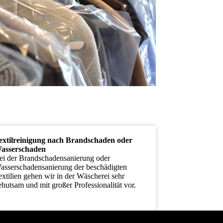
extilreinigung nach Brandschaden oder
asserschaden
ei der Brandschadensanierung oder
asserschadensanierung der beschädigten
extilien gehen wir in der Wäscherei sehr
ehutsam und mit großer Professionalität vor.
ir bieten Ihnen alle Leistungen der
extilreinigung nach Brandschaden oder
asserschaden aus einer Hand.