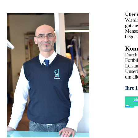
Über 
Wir si
gut au
Mensch
begei
Komp
Durch 
Fortbi
Leist
Unsere
um all
Ihre 1
Meh
→