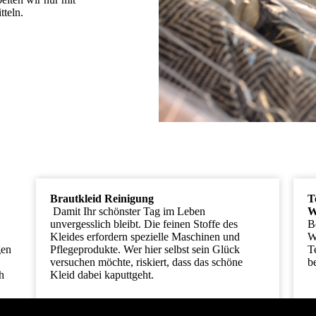
teln.
Sie reinigen...
Brautkleid Reinigung
T
Damit Ihr schönster Tag im Leben
W
unvergesslich bleibt. Die feinen Stoffe des
B
Kleides erfordern spezielle Maschinen und
W
gen
Pflegeprodukte. Wer hier selbst sein Glück
T
versuchen möchte, riskiert, dass das schöne
b
h
Kleid dabei kaputtgeht.
W
Überlassen Sie die professionelle Reinigung
T
Ihres Brautkleides ausschließlich dem Profi.
W