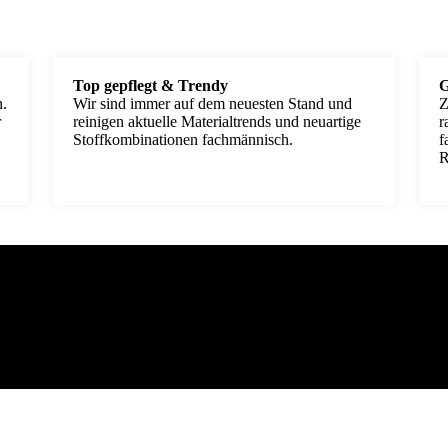
Top gepflegt & Trendy
G
n.
Wir sind immer auf dem neuesten Stand und
Z
r
reinigen aktuelle Materialtrends und neuartige
r
Stoffkombinationen fachmännisch.
f
R